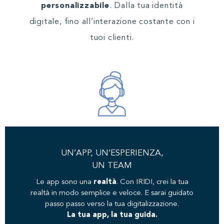
personalizzabile
. Dalla tua identità
digitale, fino all’interazione costante con i
tuoi clienti.
UN’APP, UN’ESPERIENZA,
UN TEAM
Le app sono una
realtà
. Con IRIDI, crei la tua
realtà in modo semplice e veloce. E sarai guidato
passo passo verso la tua digitalizzazione.
La tua app, la tua guida.