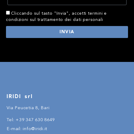
Cliccando sul tasto "Invia", accetti termini e
condizioni sul trattamento dei dati personali
INVIA
IRIDI srl
Via Peucetia 8, Bari
Tel:
+
39
347 630 8649
E-mail:
info@iridi.it