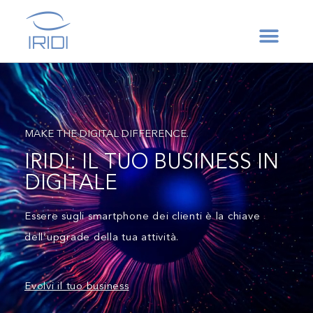
MAKE THE DIGITAL DIFFERENCE.
IRIDI: IL TUO BUSINESS IN
DIGITALE
Essere sugli smartphone dei clienti è la chiave
dell’upgrade della tua attività
.
Evolvi il tuo business