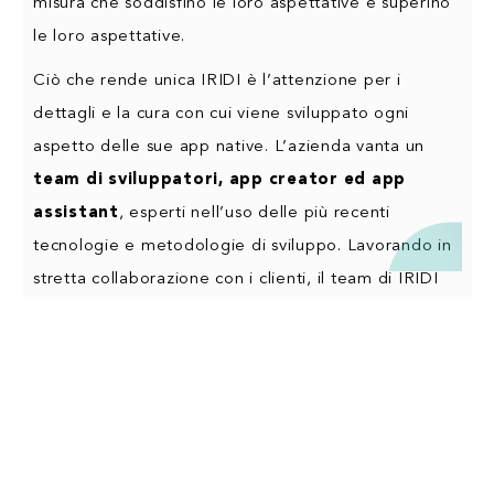
misura che soddisfino le loro aspettative e superino
le loro aspettative.
Ciò che rende unica IRIDI è l’attenzione per i
dettagli e la cura con cui viene sviluppato ogni
aspetto delle sue app native. L’azienda vanta un
team di sviluppatori, app creator ed app
assistant
, esperti nell’uso delle più recenti
tecnologie e metodologie di sviluppo. Lavorando in
stretta collaborazione con i clienti, il team di IRIDI
crea app native che si distinguono per la loro
usabilità intuitiva, l’interfaccia di design accattivante
e l’efficienza delle prestazioni.
Rimaniamo costantemente aggiornati sulle ultime
tendenze e sviluppi del settore delle app native,
garantendo che i prodotti dei clienti siano