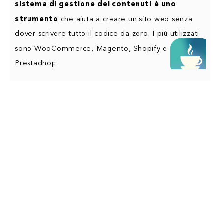
sistema di gestione dei contenuti è uno
strumento
che aiuta a creare un sito web senza
dover scrivere tutto il codice da zero. I più utilizzati
sono WooCommerce, Magento, Shopify e
Prestadhop.
ACQUISTI OTTIMIZZATI PER I DISPOSITIVI
MOBILI
Forse uno degli sviluppi più significativi del
commercio elettronico negli ultimi anni è
stata la possibilità di navigare, confrontare e
acquistare siti e applicazioni utilizzando