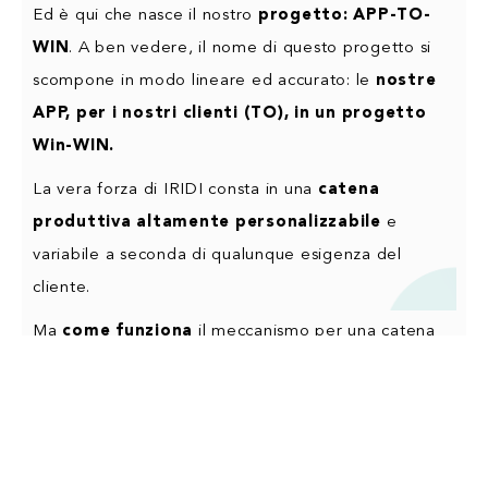
Ed è qui che nasce il nostro
progetto: APP-TO-
WIN
. A ben vedere, il nome di questo progetto si
scompone in modo lineare ed accurato: le
nostre
APP, per i nostri clienti (TO), in un progetto
Win-WIN.
La
vera forza di IRIDI
consta in una
catena
produttiva altamente personalizzabile
e
variabile a seconda di qualunque esigenza del
cliente.
Ma
come funziona
il meccanismo per una catena
vincente? Il progetto consiste in un insieme di
ingranaggi che forma il motore all’interno del quale
si sviluppa il nostro progetto. Vediamo tutti i
passaggi fondamentali, dalla vendita all’assistenza.