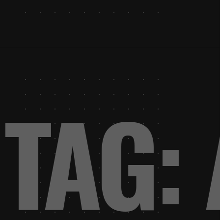
P
TAG