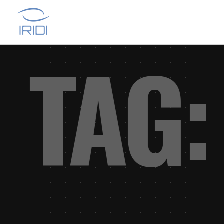
PP
TA