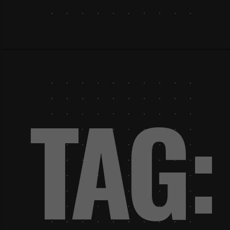
PP
TA