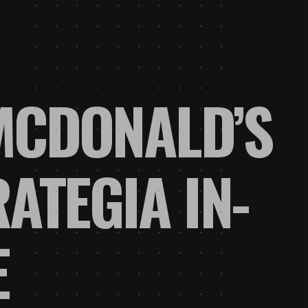
 MCDONALD’S
ATEGIA IN-
E