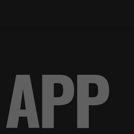
G: AP