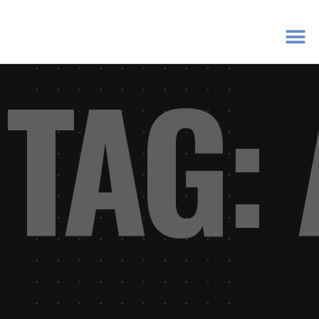
P
TAG