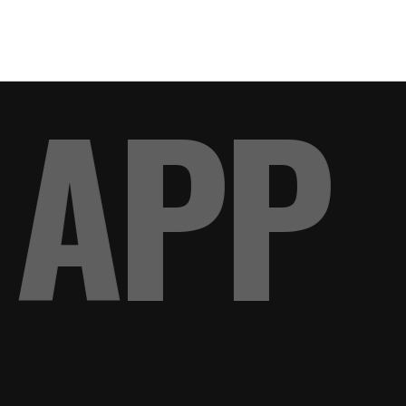
G: AP