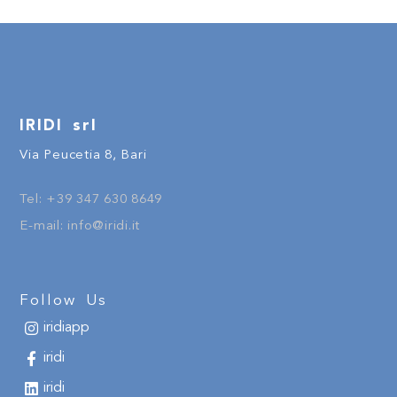
IRIDI srl
Via Peucetia 8, Bari
Tel:
+
39
347 630 8649
E-mail:
info@iridi.it
Follow Us
iridiapp
iridi
iridi