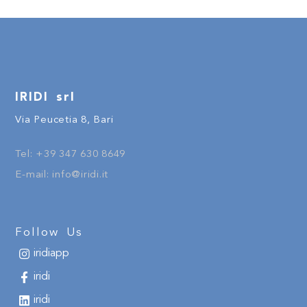
IRIDI srl
Via Peucetia 8, Bari
Tel:
+
39
347 630 8649
E-mail:
info@iridi.it
Follow Us
iridiapp
iridi
iridi