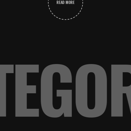
READ MORE
EGOR