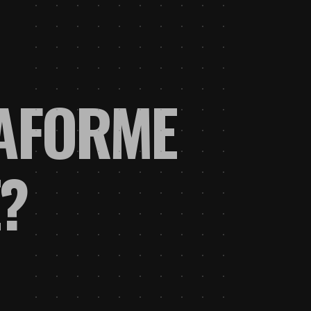
TAFORME
?